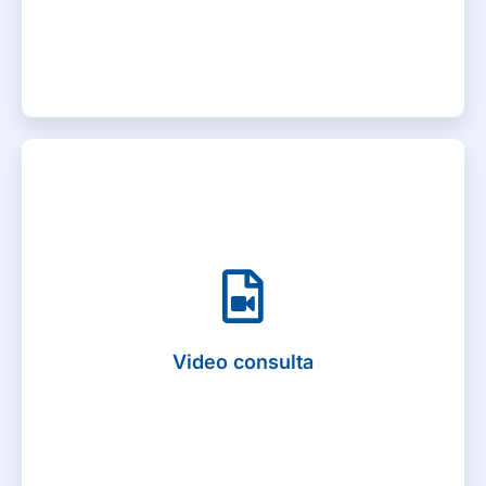
• Asesoría legal en temas de salud
Video consulta
Por medio de un dispositivo electrónico con cámara y
acceso a internet, podemos atender a nuestros
afiliados 24/7 que presenten alteraciones en la salud,
Video consulta
con formulación, remisión a exámenes y laboratorio
bajo criterio médico.