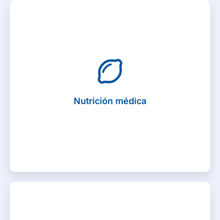
Nutrición médica
Por medio de atención con especialista médico en
nutrición, brindar asistencia sanitaria a los pacientes
para que puedan llevar una alimentación sana. Para
lograrlo estudian los hábitos alimenticios y cuál es el
Nutrición médica
factor que está causando el aumento o la pérdida de
peso. 3 eventos por año. (con agenda y periodo de
carencia de 3 meses)