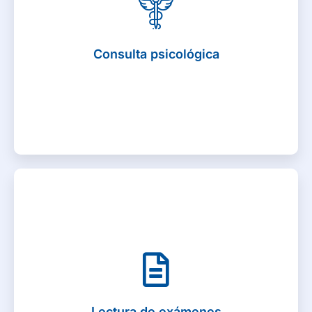
Acompañamiento a nuestros afiliados con un
profesional en psicología, en sus emociones y
vivencias frente a la proximidad de algún
Consulta psicológica
acontecimiento importante. 3 eventos por año (con
agenda y periodo de carencia de 3 meses)
Lectura de exámenes
Por medio de uno de nuestros profesionales médicos,
en video consulta o tele consulta se realizará lectura
de exámenes médicos y bajo criterio medico
Lectura de exámenes