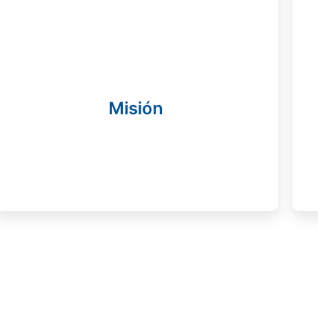
Misión
Nuestro propósito es salvaguardar la vida y el
bienestar de los pacientes en momentos
críticos, mejorando la calidad de vida de los
Misión
colombianos sin importar su nivel
socioeconómico.