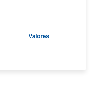
Valores
-Excelencia -Compromiso -Empatía -
Valores
Colaboración -Innovación -Integridad