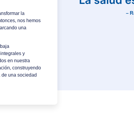
“La salud e
– R
ansformar la
entonces, nos hemos
 marcando una
abaja
integrales y
dos en nuestra
ación, construyendo
a de una sociedad