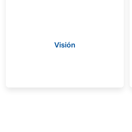
Visión
Ser la principal referencia en atención médica
prehospitalaria en Colombia, destacándonos
por nuestra excelencia, innovación y
Visión
compromiso con la salud y seguridad de la
comunidad, brindando tranquilidad y atención
humana tanto a pacientes como empresas.