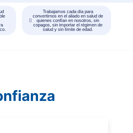
ud
Trabajamos cada día para
ble
convertirnos en el aliado en salud de
y
quienes confían en nosotros, sin
ra
copagos, sin importar el régimen de
ico.
salud y sin límite de edad.
onfianza