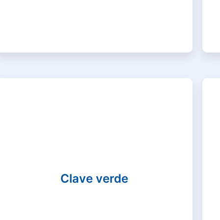
Clave verde
Atención con médico a domicilio para
atención no vital, en donde no este en riesgo
Clave verde
la vida del paciente ni haya que hacer un
traslado asistido.